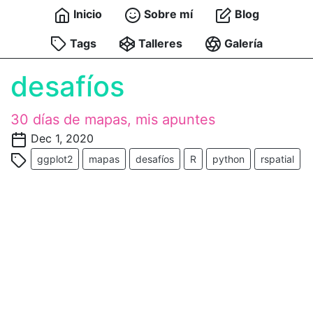
Inicio
Sobre mí
Blog
Tags
Talleres
Galería
desafíos
30 días de mapas, mis apuntes
Dec 1, 2020
ggplot2
mapas
desafíos
R
python
rspatial