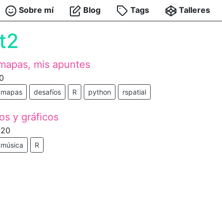
Sobre mí
Blog
Tags
Talleres
t2
 mapas, mis apuntes
0
mapas
desafíos
R
python
rspatial
os y gráficos
020
música
R