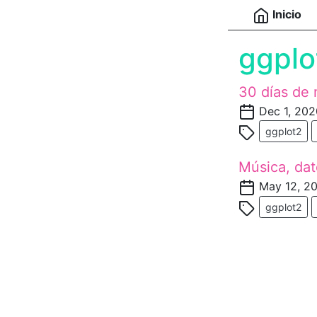
Inicio
ggplo
30 días de
Dec 1, 202
ggplot2
Música, dat
May 12, 2
ggplot2