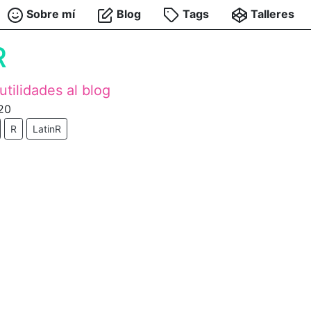
Sobre mí
Blog
Tags
Talleres
R
tilidades al blog
20
R
LatinR