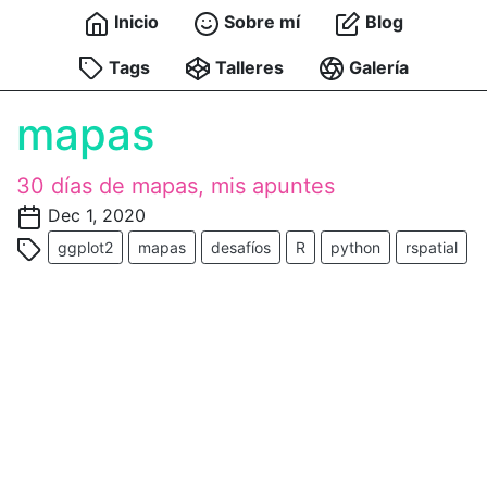
Inicio
Sobre mí
Blog
Tags
Talleres
Galería
mapas
30 días de mapas, mis apuntes
Dec 1, 2020
ggplot2
mapas
desafíos
R
python
rspatial